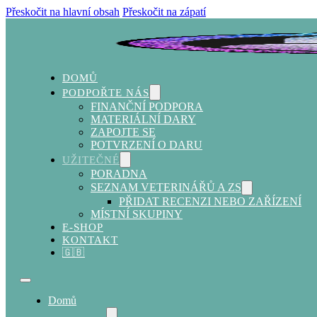
Přeskočit na hlavní obsah
Přeskočit na zápatí
DOMŮ
PODPOŘTE NÁS
FINANČNÍ PODPORA
MATERIÁLNÍ DARY
ZAPOJTE SE
POTVRZENÍ O DARU
UŽITEČNÉ
PORADNA
SEZNAM VETERINÁŘŮ A ZS
PŘIDAT RECENZI NEBO ZAŘÍZENÍ
MÍSTNÍ SKUPINY
E-SHOP
KONTAKT
🇬🇧
Domů