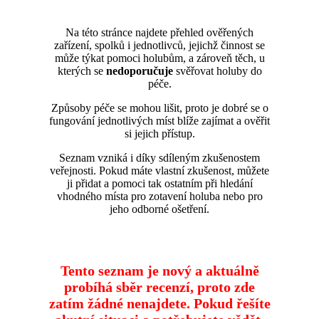
Na této stránce najdete přehled ověřených
zařízení, spolků i jednotlivců, jejichž činnost se
může týkat pomoci holubům, a zároveň těch, u
kterých se
nedoporučuje
svěřovat holuby do
péče.
Způsoby péče se mohou lišit, proto je dobré se o
fungování jednotlivých míst blíže zajímat a ověřit
si jejich přístup.
Seznam vzniká i díky sdíleným zkušenostem
veřejnosti. Pokud máte vlastní zkušenost, můžete
ji přidat a pomoci tak ostatním při hledání
vhodného místa pro zotavení holuba nebo pro
jeho odborné ošetření.
Tento seznam je nový a aktuálně
probíhá sběr recenzí, proto zde
zatím žádné nenajdete. Pokud řešíte