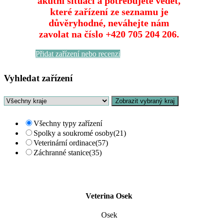
akutní situaci a potřebujete vědět,
které zařízení ze seznamu je
důvěryhodné, neváhejte nám
zavolat na číslo +420 705 204 206.
Přidat zařízení nebo recenzi
Vyhledat zařízení
Zobrazit vybraný kraj
Všechny typy zařízení
Spolky a soukromé osoby
(21)
Veterinární ordinace
(57)
Záchranné stanice
(35)
Veterina Osek
Osek