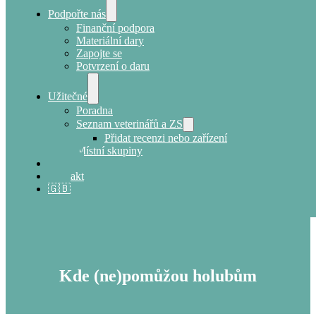
Podpořte nás
Finanční podpora
Materiální dary
Zapojte se
Potvrzení o daru
Užitečné
Poradna
Seznam veterinářů a ZS
Přidat recenzi nebo zařízení
Místní skupiny
E-shop
Kontakt
🇬🇧
Kde (ne)pomůžou holubům