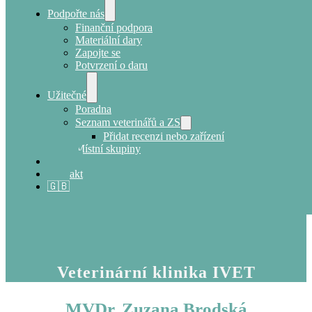
Podpořte nás
Finanční podpora
Materiální dary
Zapojte se
Potvrzení o daru
Užitečné
Poradna
Seznam veterinářů a ZS
Přidat recenzi nebo zařízení
Místní skupiny
E-shop
Kontakt
🇬🇧
Veterinární klinika IVET
MVDr. Zuzana Brodská