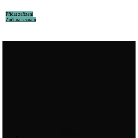
Přidat zařízení
Zpět na seznam
Institut na ochranu holubů, z. s.
info@institutnaochranuholubu.cz
+420 705 204 206