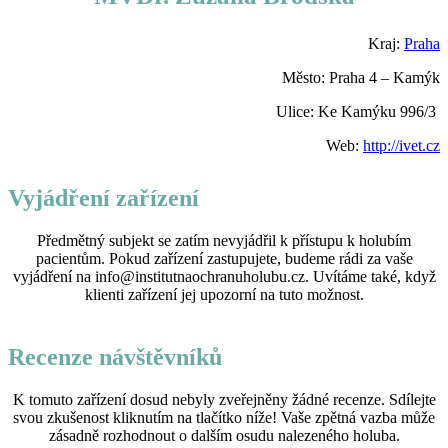
Kraj:
Praha
Město: Praha 4 – Kamýk
Ulice: Ke Kamýku 996/3
Web:
http://ivet.cz
Vyjádření zařízení
Předmětný subjekt se zatím nevyjádřil k přístupu k holubím
pacientům. Pokud zařízení zastupujete, budeme rádi za vaše
vyjádření na info@institutnaochranuholubu.cz. Uvítáme také, když
klienti zařízení jej upozorní na tuto možnost.
Recenze návštěvníků
K tomuto zařízení dosud nebyly zveřejněny žádné recenze. Sdílejte
svou zkušenost kliknutím na tlačítko níže! Vaše zpětná vazba může
zásadně rozhodnout o dalším osudu nalezeného holuba.