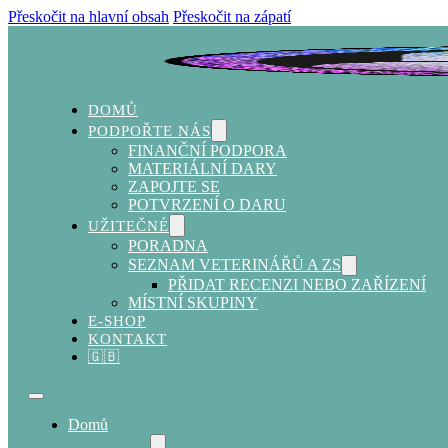
Přeskočit na hlavní obsah
Přeskočit na zápatí
DOMŮ
PODPOŘTE NÁS
FINANČNÍ PODPORA
MATERIÁLNÍ DARY
ZAPOJTE SE
POTVRZENÍ O DARU
UŽITEČNÉ
PORADNA
SEZNAM VETERINÁŘŮ A ZS
PŘIDAT RECENZI NEBO ZAŘÍZENÍ
MÍSTNÍ SKUPINY
E-SHOP
KONTAKT
🇬🇧
Domů