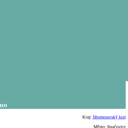
rno
Kraj:
Jihomoravský kraj
Město: Jinačovice