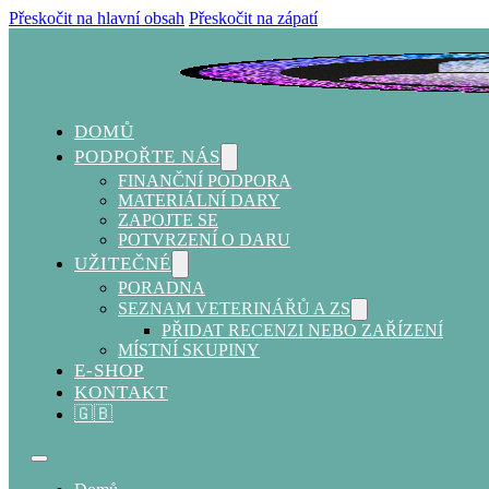
Přeskočit na hlavní obsah
Přeskočit na zápatí
DOMŮ
PODPOŘTE NÁS
FINANČNÍ PODPORA
MATERIÁLNÍ DARY
ZAPOJTE SE
POTVRZENÍ O DARU
UŽITEČNÉ
PORADNA
SEZNAM VETERINÁŘŮ A ZS
PŘIDAT RECENZI NEBO ZAŘÍZENÍ
MÍSTNÍ SKUPINY
E-SHOP
KONTAKT
🇬🇧