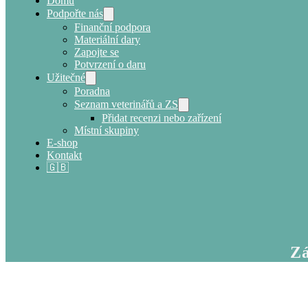
Domů
Podpořte nás
Finanční podpora
Materiální dary
Zapojte se
Potvrzení o daru
Užitečné
Poradna
Seznam veterinářů a ZS
Přidat recenzi nebo zařízení
Místní skupiny
E-shop
Kontakt
🇬🇧
Zá