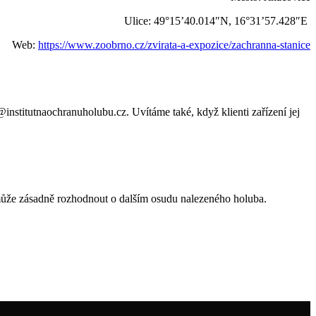
Ulice: 49°15’40.014″N, 16°31’57.428″E
Web:
https://www.zoobrno.cz/zvirata-a-expozice/zachranna-stanice
institutnaochranuholubu.cz. Uvítáme také, když klienti zařízení jej
 může zásadně rozhodnout o dalším osudu nalezeného holuba.