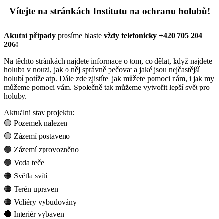
Vítejte na stránkách Institutu na ochranu holubů!
Akutní případy
prosíme hlaste
vždy telefonicky
+420 705 204
206!
Na těchto stránkách najdete informace o tom, co dělat, když najdete
holuba v nouzi, jak o něj správně pečovat a jaké jsou nejčastější
holubí potíže atp. Dále zde zjistíte, jak můžete pomoci nám, i jak my
můžeme pomoci vám. Společně tak můžeme vytvořit lepší svět pro
holuby.
Aktuální stav projektu:
🟢 Pozemek nalezen
🟢 Zázemí postaveno
🟢 Zázemí zprovozněno
🟢 Voda teče
🟠 Světla svítí
🟠 Terén upraven
🟠 Voliéry vybudovány
🔴 Interiér vybaven