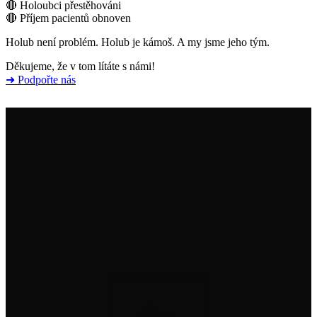
🔴 Holoubci přestěhováni
🔴 Příjem pacientů obnoven
Holub není problém. Holub je kámoš. A my jsme jeho tým.
Děkujeme, že v tom lítáte s námi!
➜ Podpořte nás
Institut na ochranu holubů, z. s.
info@institutnaochranuholubu.cz
+420 705 204 206