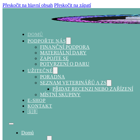
Přeskočit na hlavní obsah
Přeskočit na zápatí
DOMŮ
PODPOŘTE NÁS
FINANČNÍ PODPORA
MATERIÁLNÍ DARY
ZAPOJTE SE
POTVRZENÍ O DARU
UŽITEČNÉ
PORADNA
SEZNAM VETERINÁŘŮ A ZS
PŘIDAT RECENZI NEBO ZAŘÍZENÍ
MÍSTNÍ SKUPINY
E-SHOP
KONTAKT
🇬🇧
Domů