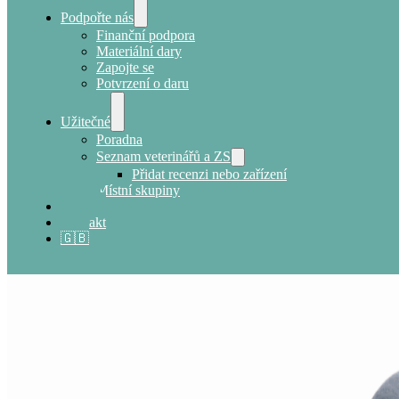
Podpořte nás
Finanční podpora
Materiální dary
Zapojte se
Potvrzení o daru
Užitečné
Poradna
Seznam veterinářů a ZS
Přidat recenzi nebo zařízení
Místní skupiny
E-shop
Kontakt
🇬🇧