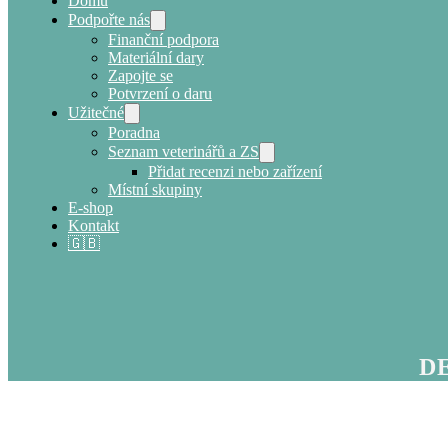
Domů
Podpořte nás
Finanční podpora
Materiální dary
Zapojte se
Potvrzení o daru
Užitečné
Poradna
Seznam veterinářů a ZS
Přidat recenzi nebo zařízení
Místní skupiny
E-shop
Kontakt
🇬🇧
DE