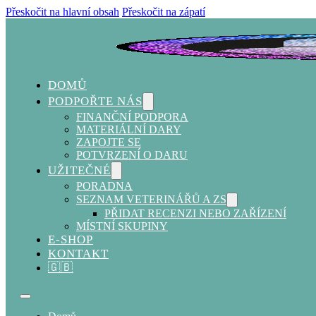
Přeskočit na hlavní obsah
Přeskočit na zápatí
DOMŮ
PODPOŘTE NÁS
FINANČNÍ PODPORA
MATERIÁLNÍ DARY
ZAPOJTE SE
POTVRZENÍ O DARU
UŽITEČNÉ
PORADNA
SEZNAM VETERINÁŘŮ A ZS
PŘIDAT RECENZI NEBO ZAŘÍZENÍ
MÍSTNÍ SKUPINY
E-SHOP
KONTAKT
🇬🇧