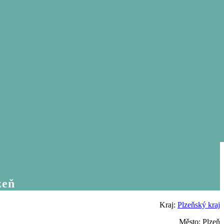
zeň
Kraj:
Plzeňský kraj
Město: Plzeň