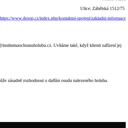
Ulice: Zábělská 1512/75
https://www.desop.cz/index.php/kontaktni-spojeni/zakladni-informace
institutnaochranuholubu.cz. Uvítáme také, když klienti zařízení jej
 může zásadně rozhodnout o dalším osudu nalezeného holuba.