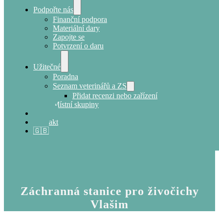
Podpořte nás
Finanční podpora
Materiální dary
Zapojte se
Potvrzení o daru
Užitečné
Poradna
Seznam veterinářů a ZS
Přidat recenzi nebo zařízení
Místní skupiny
E-shop
Kontakt
🇬🇧
Záchranná stanice pro živočichy
Vlašim