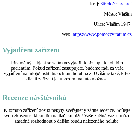
Kraj:
Středočeský kraj
Město: Vlašim
Ulice: Vlašim 1947
Web:
https://www.pomoczviratum.cz
Vyjádření zařízení
Předmětný subjekt se zatím nevyjádřil k přístupu k holubím
pacientům. Pokud zařízení zastupujete, budeme rádi za vaše
vyjádření na info@institutnaochranuholubu.cz. Uvítáme také, když
klienti zařízení jej upozorní na tuto možnost.
Recenze návštěvníků
K tomuto zařízení dosud nebyly zveřejněny žádné recenze. Sdílejte
svou zkušenost kliknutím na tlačítko níže! Vaše zpětná vazba může
zásadně rozhodnout o dalším osudu nalezeného holuba.