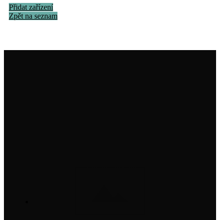
Přidat zařízení
Zpět na seznam
Institut na ochranu holubů, z. s.
info@institutnaochranuholubu.cz
+420 705 204 206