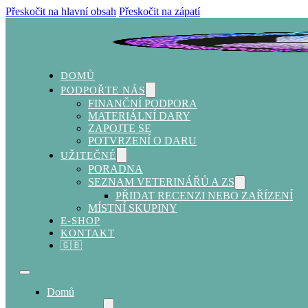
Přeskočit na hlavní obsah
Přeskočit na zápatí
DOMŮ
PODPOŘTE NÁS
FINANČNÍ PODPORA
MATERIÁLNÍ DARY
ZAPOJTE SE
POTVRZENÍ O DARU
UŽITEČNÉ
PORADNA
SEZNAM VETERINÁŘŮ A ZS
PŘIDAT RECENZI NEBO ZAŘÍZENÍ
MÍSTNÍ SKUPINY
E-SHOP
KONTAKT
🇬🇧
Domů