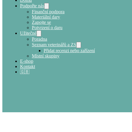
Domů
Podpořte nás
Finanční podpora
Materiální dary
Zapojte se
Potvrzení o daru
Užitečné
Poradna
Seznam veterinářů a ZS
Přidat recenzi nebo zařízení
Místní skupiny
E-shop
Kontakt
🇬🇧