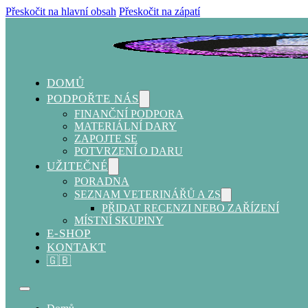
Přeskočit na hlavní obsah
Přeskočit na zápatí
DOMŮ
PODPOŘTE NÁS
FINANČNÍ PODPORA
MATERIÁLNÍ DARY
ZAPOJTE SE
POTVRZENÍ O DARU
UŽITEČNÉ
PORADNA
SEZNAM VETERINÁŘŮ A ZS
PŘIDAT RECENZI NEBO ZAŘÍZENÍ
MÍSTNÍ SKUPINY
E-SHOP
KONTAKT
🇬🇧