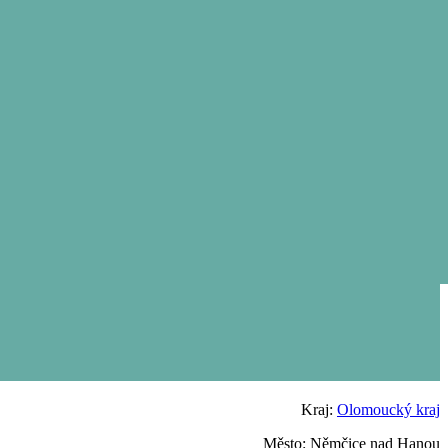
Kraj:
Olomoucký kraj
Město: Němčice nad Hanou