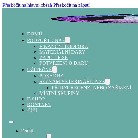
Přeskočit na hlavní obsah
Přeskočit na zápatí
DOMŮ
PODPOŘTE NÁS
FINANČNÍ PODPORA
MATERIÁLNÍ DARY
ZAPOJTE SE
POTVRZENÍ O DARU
UŽITEČNÉ
PORADNA
SEZNAM VETERINÁŘŮ A ZS
PŘIDAT RECENZI NEBO ZAŘÍZENÍ
MÍSTNÍ SKUPINY
E-SHOP
KONTAKT
🇬🇧
Domů