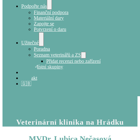
Podpořte nás
Finanční podpora
Materiální dary
Zapojte se
Potvrzení o daru
Užitečné
Poradna
Seznam veterinářů a ZS
Přidat recenzi nebo zařízení
Místní skupiny
E-shop
Kontakt
🇬🇧
Veterinární klinika na Hrádku
MVDr. Lubica Nečasová