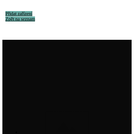
Přidat zařízení
Zpět na seznam
Institut na ochranu holubů, z. s.
info@institutnaochranuholubu.cz
+420 705 204 206