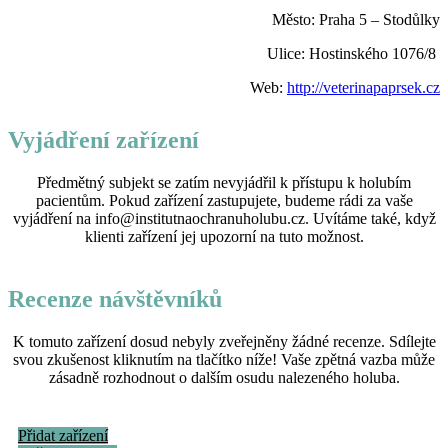
Město: Praha 5 – Stodůlky
Ulice: Hostinského 1076/8
Web:
http://veterinapaprsek.cz
Vyjádření zařízení
Předmětný subjekt se zatím nevyjádřil k přístupu k holubím
pacientům. Pokud zařízení zastupujete, budeme rádi za vaše
vyjádření na info@institutnaochranuholubu.cz. Uvítáme také, když
klienti zařízení jej upozorní na tuto možnost.
Recenze návštěvníků
K tomuto zařízení dosud nebyly zveřejněny žádné recenze. Sdílejte
svou zkušenost kliknutím na tlačítko níže! Vaše zpětná vazba může
zásadně rozhodnout o dalším osudu nalezeného holuba.
Přidat zařízení