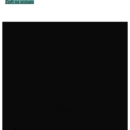
Zpět na seznam
Institut na ochranu holubů, z. s.
info@institutnaochranuholubu.cz
+420 705 204 206