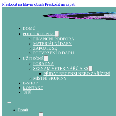
Přeskočit na hlavní obsah
Přeskočit na zápatí
DOMŮ
PODPOŘTE NÁS
FINANČNÍ PODPORA
MATERIÁLNÍ DARY
ZAPOJTE SE
POTVRZENÍ O DARU
UŽITEČNÉ
PORADNA
SEZNAM VETERINÁŘŮ A ZS
PŘIDAT RECENZI NEBO ZAŘÍZENÍ
MÍSTNÍ SKUPINY
E-SHOP
KONTAKT
🇬🇧
Domů