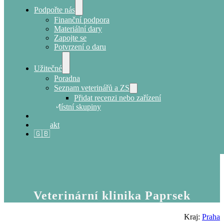
Podpořte nás
Finanční podpora
Materiální dary
Zapojte se
Potvrzení o daru
Užitečné
Poradna
Seznam veterinářů a ZS
Přidat recenzi nebo zařízení
Místní skupiny
E-shop
Kontakt
🇬🇧
Veterinární klinika Paprsek
Kraj:
Praha