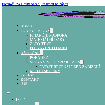
Přeskočit na hlavní obsah
Přeskočit na zápatí
DOMŮ
PODPOŘTE NÁS
FINANČNÍ PODPORA
MATERIÁLNÍ DARY
ZAPOJTE SE
POTVRZENÍ O DARU
UŽITEČNÉ
PORADNA
SEZNAM VETERINÁŘŮ A ZS
PŘIDAT RECENZI NEBO ZAŘÍZENÍ
MÍSTNÍ SKUPINY
E-SHOP
KONTAKT
🇬🇧
Domů