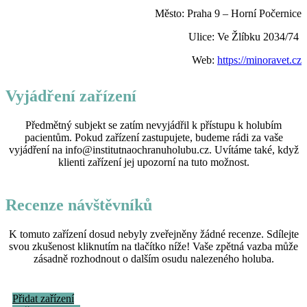
Město: Praha 9 – Horní Počernice
Ulice: Ve Žlíbku 2034/74
Web:
https://minoravet.cz
Vyjádření zařízení
Předmětný subjekt se zatím nevyjádřil k přístupu k holubím
pacientům. Pokud zařízení zastupujete, budeme rádi za vaše
vyjádření na info@institutnaochranuholubu.cz. Uvítáme také, když
klienti zařízení jej upozorní na tuto možnost.
Recenze návštěvníků
K tomuto zařízení dosud nebyly zveřejněny žádné recenze. Sdílejte
svou zkušenost kliknutím na tlačítko níže! Vaše zpětná vazba může
zásadně rozhodnout o dalším osudu nalezeného holuba.
Přidat zařízení