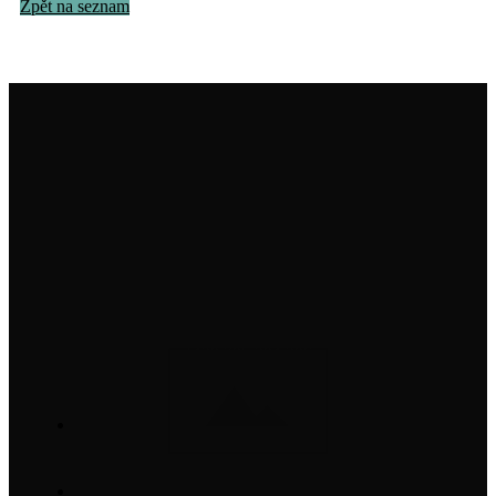
Zpět na seznam
Institut na ochranu holubů, z. s.
info@institutnaochranuholubu.cz
+420 705 204 206