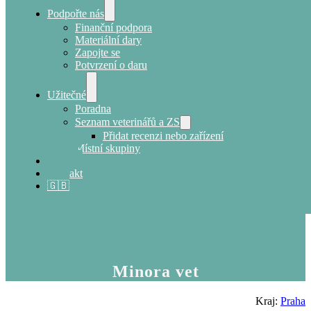
Podpořte nás
Finanční podpora
Materiální dary
Zapojte se
Potvrzení o daru
Užitečné
Poradna
Seznam veterinářů a ZS
Přidat recenzi nebo zařízení
Místní skupiny
E-shop
Kontakt
🇬🇧
Minora vet
Kraj:
Praha