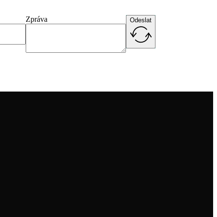
Zpráva
Odeslat