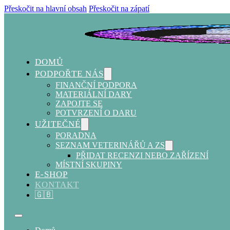
Přeskočit na hlavní obsah
Přeskočit na zápatí
DOMŮ
PODPOŘTE NÁS
FINANČNÍ PODPORA
MATERIÁLNÍ DARY
ZAPOJTE SE
POTVRZENÍ O DARU
UŽITEČNÉ
PORADNA
SEZNAM VETERINÁŘŮ A ZS
PŘIDAT RECENZI NEBO ZAŘÍZENÍ
MÍSTNÍ SKUPINY
E-SHOP
KONTAKT
🇬🇧