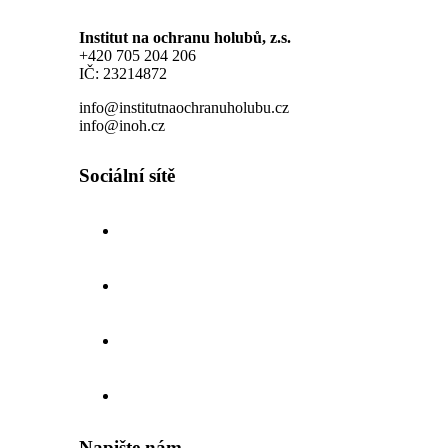
Institut na ochranu holubů, z.s.
+420 705 204 206
IČ: 23214872
info@institutnaochranuholubu.cz
info@inoh.cz
Sociální sítě
Napište nám...