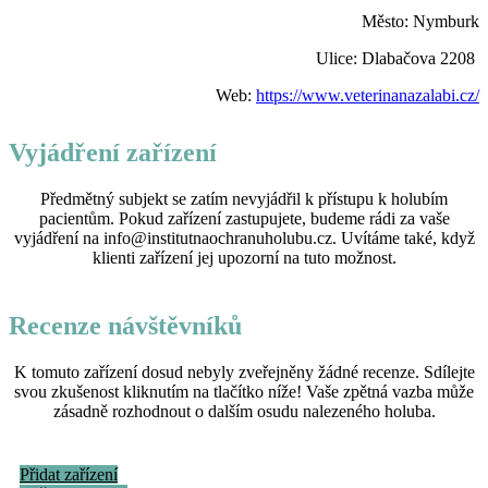
Město: Nymburk
Ulice: Dlabačova 2208
Web:
https://www.veterinanazalabi.cz/
Vyjádření zařízení
Předmětný subjekt se zatím nevyjádřil k přístupu k holubím
pacientům. Pokud zařízení zastupujete, budeme rádi za vaše
vyjádření na info@institutnaochranuholubu.cz. Uvítáme také, když
klienti zařízení jej upozorní na tuto možnost.
Recenze návštěvníků
K tomuto zařízení dosud nebyly zveřejněny žádné recenze. Sdílejte
svou zkušenost kliknutím na tlačítko níže! Vaše zpětná vazba může
zásadně rozhodnout o dalším osudu nalezeného holuba.
Přidat zařízení