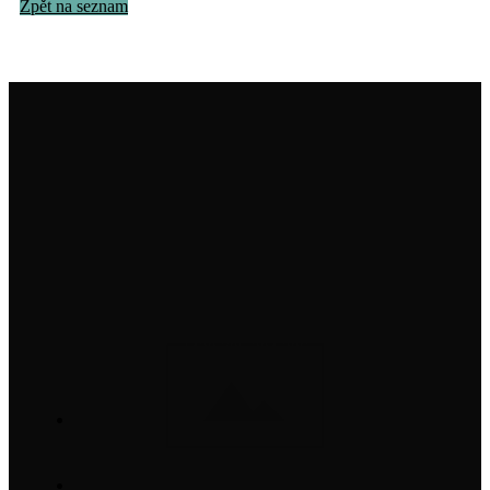
Zpět na seznam
Institut na ochranu holubů, z. s.
info@institutnaochranuholubu.cz
+420 705 204 206