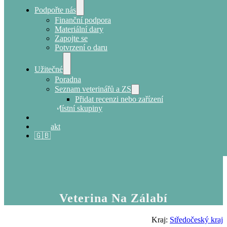
Podpořte nás
Finanční podpora
Materiální dary
Zapojte se
Potvrzení o daru
Užitečné
Poradna
Seznam veterinářů a ZS
Přidat recenzi nebo zařízení
Místní skupiny
E-shop
Kontakt
🇬🇧
Veterina Na Zálabí
Kraj:
Středočeský kraj