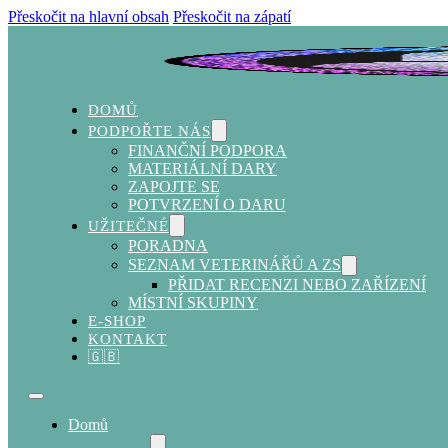
Přeskočit na hlavní obsah
Přeskočit na zápatí
DOMŮ
PODPOŘTE NÁS
FINANČNÍ PODPORA
MATERIÁLNÍ DARY
ZAPOJTE SE
POTVRZENÍ O DARU
UŽITEČNÉ
PORADNA
SEZNAM VETERINÁŘŮ A ZS
PŘIDAT RECENZI NEBO ZAŘÍZENÍ
MÍSTNÍ SKUPINY
E-SHOP
KONTAKT
🇬🇧
Domů