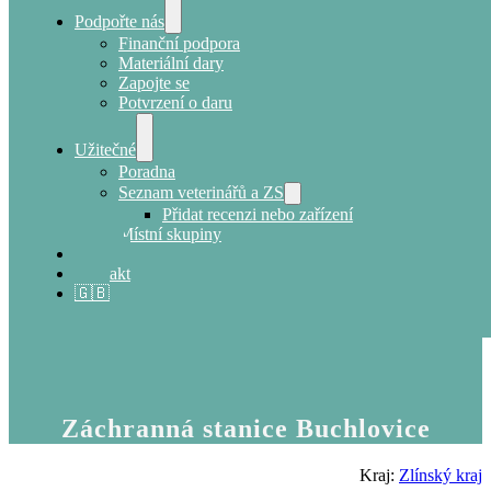
Podpořte nás
Finanční podpora
Materiální dary
Zapojte se
Potvrzení o daru
Užitečné
Poradna
Seznam veterinářů a ZS
Přidat recenzi nebo zařízení
Místní skupiny
E-shop
Kontakt
🇬🇧
Záchranná stanice Buchlovice
Kraj:
Zlínský kraj