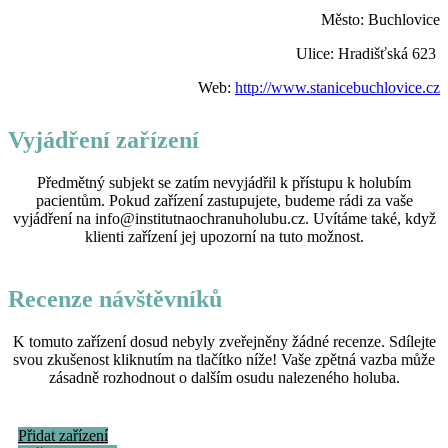
Město: Buchlovice
Ulice: Hradišťská 623
Web:
http://www.stanicebuchlovice.cz
Vyjádření zařízení
Předmětný subjekt se zatím nevyjádřil k přístupu k holubím
pacientům. Pokud zařízení zastupujete, budeme rádi za vaše
vyjádření na info@institutnaochranuholubu.cz. Uvítáme také, když
klienti zařízení jej upozorní na tuto možnost.
Recenze návštěvníků
K tomuto zařízení dosud nebyly zveřejněny žádné recenze. Sdílejte
svou zkušenost kliknutím na tlačítko níže! Vaše zpětná vazba může
zásadně rozhodnout o dalším osudu nalezeného holuba.
Přidat zařízení