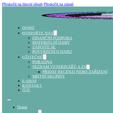
Přeskočit na hlavní obsah
Přeskočit na zápatí
DOMŮ
PODPOŘTE NÁS
FINANČNÍ PODPORA
MATERIÁLNÍ DARY
ZAPOJTE SE
POTVRZENÍ O DARU
UŽITEČNÉ
PORADNA
SEZNAM VETERINÁŘŮ A ZS
PŘIDAT RECENZI NEBO ZAŘÍZENÍ
MÍSTNÍ SKUPINY
E-SHOP
KONTAKT
🇬🇧
Domů