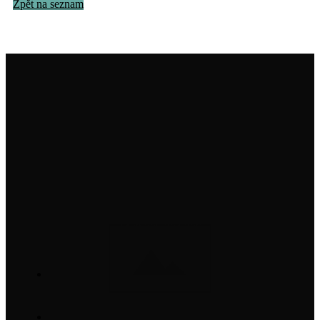
Zpět na seznam
Institut na ochranu holubů, z. s.
info@institutnaochranuholubu.cz
+420 705 204 206