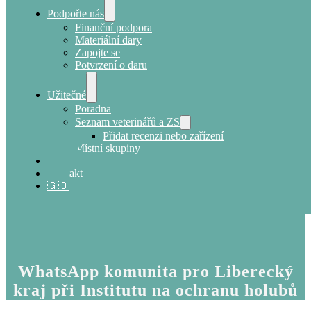
Podpořte nás
Finanční podpora
Materiální dary
Zapojte se
Potvrzení o daru
Užitečné
Poradna
Seznam veterinářů a ZS
Přidat recenzi nebo zařízení
Místní skupiny
E-shop
Kontakt
🇬🇧
WhatsApp komunita pro Liberecký
kraj při Institutu na ochranu holubů