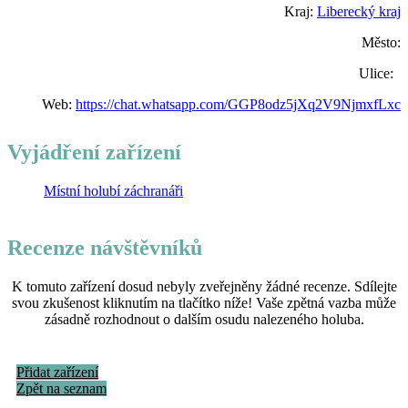
Kraj:
Liberecký kraj
Město:
Ulice:
Web:
https://chat.whatsapp.com/GGP8odz5jXq2V9NjmxfLxc
Vyjádření zařízení
Místní holubí záchranáři
Recenze návštěvníků
K tomuto zařízení dosud nebyly zveřejněny žádné recenze. Sdílejte
svou zkušenost kliknutím na tlačítko níže! Vaše zpětná vazba může
zásadně rozhodnout o dalším osudu nalezeného holuba.
Přidat zařízení
Zpět na seznam