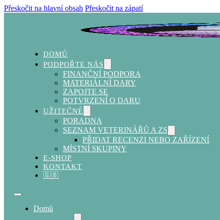
Přeskočit na hlavní obsah
Přeskočit na zápatí
DOMŮ
PODPOŘTE NÁS
FINANČNÍ PODPORA
MATERIÁLNÍ DARY
ZAPOJTE SE
POTVRZENÍ O DARU
UŽITEČNÉ
PORADNA
SEZNAM VETERINÁŘŮ A ZS
PŘIDAT RECENZI NEBO ZAŘÍZENÍ
MÍSTNÍ SKUPINY
E-SHOP
KONTAKT
🇬🇧
Domů