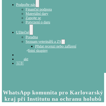
Podpořte nás
Finanční podpora
Materiální dary
Zapojte se
Potvrzení o daru
Užitečné
Poradna
Seznam veterinářů a ZS
Přidat recenzi nebo zařízení
Místní skupiny
E-shop
Kontakt
🇬🇧
WhatsApp komunita pro Karlovarský
kraj při Institutu na ochranu holubů