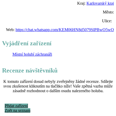
Kraj:
Karlovarský kraj
Město:
Ulice:
Web:
https://chat.whatsapp.com/KEM06HN8d5079SlPBwO5wO
Vyjádření zařízení
Místní holubí záchranáři
Recenze návštěvníků
K tomuto zařízení dosud nebyly zveřejněny žádné recenze. Sdílejte
svou zkušenost kliknutím na tlačítko níže! Vaše zpětná vazba může
zásadně rozhodnout o dalším osudu nalezeného holuba.
Přidat zařízení
Zpět na seznam