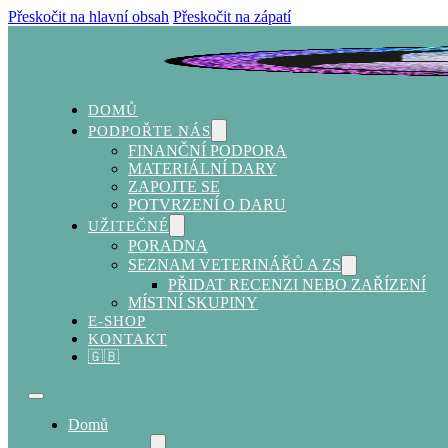
Přeskočit na hlavní obsah
Přeskočit na zápatí
DOMŮ
PODPOŘTE NÁS
FINANČNÍ PODPORA
MATERIÁLNÍ DARY
ZAPOJTE SE
POTVRZENÍ O DARU
UŽITEČNÉ
PORADNA
SEZNAM VETERINÁŘŮ A ZS
PŘIDAT RECENZI NEBO ZAŘÍZENÍ
MÍSTNÍ SKUPINY
E-SHOP
KONTAKT
🇬🇧
Domů