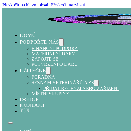
Přeskočit na hlavní obsah
Přeskočit na zápatí
DOMŮ
PODPOŘTE NÁS
FINANČNÍ PODPORA
MATERIÁLNÍ DARY
ZAPOJTE SE
POTVRZENÍ O DARU
UŽITEČNÉ
PORADNA
SEZNAM VETERINÁŘŮ A ZS
PŘIDAT RECENZI NEBO ZAŘÍZENÍ
MÍSTNÍ SKUPINY
E-SHOP
KONTAKT
🇬🇧