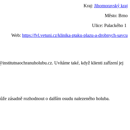
Kraj:
Jihomoravský kraj
Město: Brno
Ulice: Palackého 1
Web:
https://fvl.vetuni.cz/klinika-ptaku-plazu-a-drobnych-savcu
institutnaochranuholubu.cz. Uvítáme také, když klienti zařízení jej
 může zásadně rozhodnout o dalším osudu nalezeného holuba.