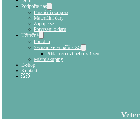
Domů
Podpořte nás
Finanční podpora
Materiální dary
Zapojte se
Potvrzení o daru
Užitečné
Poradna
Seznam veterinářů a ZS
Přidat recenzi nebo zařízení
Místní skupiny
E-shop
Kontakt
🇬🇧
Veter