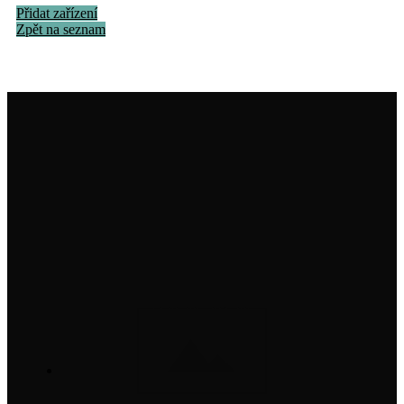
Přidat zařízení
Zpět na seznam
Institut na ochranu holubů, z. s.
info@institutnaochranuholubu.cz
+420 705 204 206