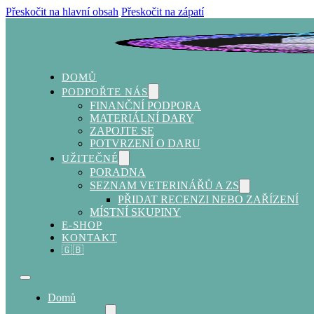
Přeskočit na hlavní obsah
Přeskočit na zápatí
DOMŮ
PODPOŘTE NÁS
FINANČNÍ PODPORA
MATERIÁLNÍ DARY
ZAPOJTE SE
POTVRZENÍ O DARU
UŽITEČNÉ
PORADNA
SEZNAM VETERINÁŘŮ A ZS
PŘIDAT RECENZI NEBO ZAŘÍZENÍ
MÍSTNÍ SKUPINY
E-SHOP
KONTAKT
🇬🇧
Domů