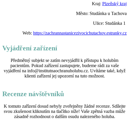
Kraj:
Plzeňský kraj
Město: Studánka u Tachova
Ulice: Studánka 1
Web:
https://zachrannastanicezivocichutachov.estranky.cz
Vyjádření zařízení
Předmětný subjekt se zatím nevyjádřil k přístupu k holubím
pacientům. Pokud zařízení zastupujete, budeme rádi za vaše
vyjádření na info@institutnaochranuholubu.cz. Uvítáme také, když
klienti zařízení jej upozorní na tuto možnost.
Recenze návštěvníků
K tomuto zařízení dosud nebyly zveřejněny žádné recenze. Sdílejte
svou zkušenost kliknutím na tlačítko níže! Vaše zpětná vazba může
zásadně rozhodnout o dalším osudu nalezeného holuba.