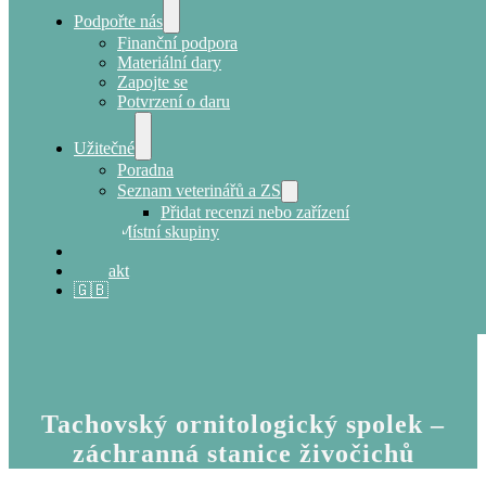
Podpořte nás
Finanční podpora
Materiální dary
Zapojte se
Potvrzení o daru
Užitečné
Poradna
Seznam veterinářů a ZS
Přidat recenzi nebo zařízení
Místní skupiny
E-shop
Kontakt
🇬🇧
Tachovský ornitologický spolek –
záchranná stanice živočichů