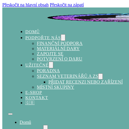
Přeskočit na hlavní obsah
Přeskočit na zápatí
DOMŮ
PODPOŘTE NÁS
FINANČNÍ PODPORA
MATERIÁLNÍ DARY
ZAPOJTE SE
POTVRZENÍ O DARU
UŽITEČNÉ
PORADNA
SEZNAM VETERINÁŘŮ A ZS
PŘIDAT RECENZI NEBO ZAŘÍZENÍ
MÍSTNÍ SKUPINY
E-SHOP
KONTAKT
🇬🇧
Domů