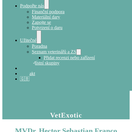
Podpořte nás
Finanční podpora
Materiální dary
Zapojte se
Potvrzení o daru
Užitečné
Poradna
Seznam veterinářů a ZS
Přidat recenzi nebo zařízení
Místní skupiny
E-shop
Kontakt
🇬🇧
VetExotic
MVDr. Hector Sebastian Franco