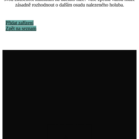
zásadně rozhodnout o dalším osudu nalezeného holuba.
Přidat zařízení
Zpět na seznam
Institut na ochranu holubů, z. s.
info@institutnaochranuholubu.cz
+420 705 204 206