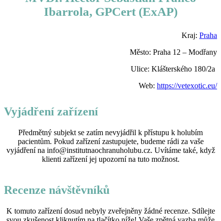
Ibarrola, GPCert (ExAP)
Kraj:
Praha
Město: Praha 12 – Modřany
Ulice: Klášterského 180/2a
Web:
https://vetexotic.eu/
Vyjádření zařízení
Předmětný subjekt se zatím nevyjádřil k přístupu k holubím
pacientům. Pokud zařízení zastupujete, budeme rádi za vaše
vyjádření na info@institutnaochranuholubu.cz. Uvítáme také, když
klienti zařízení jej upozorní na tuto možnost.
Recenze návštěvníků
K tomuto zařízení dosud nebyly zveřejněny žádné recenze. Sdílejte
svou zkušenost kliknutím na tlačítko níže! Vaše zpětná vazba může