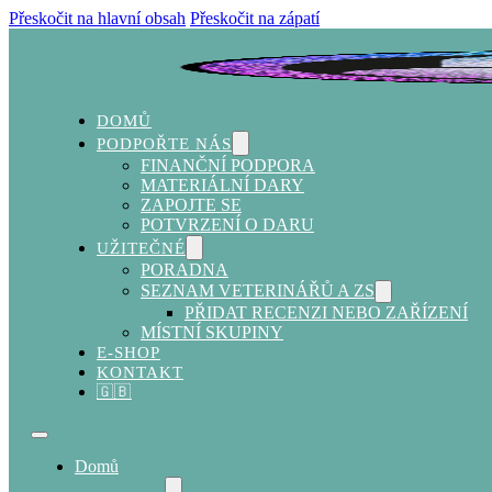
Přeskočit na hlavní obsah
Přeskočit na zápatí
DOMŮ
PODPOŘTE NÁS
FINANČNÍ PODPORA
MATERIÁLNÍ DARY
ZAPOJTE SE
POTVRZENÍ O DARU
UŽITEČNÉ
PORADNA
SEZNAM VETERINÁŘŮ A ZS
PŘIDAT RECENZI NEBO ZAŘÍZENÍ
MÍSTNÍ SKUPINY
E-SHOP
KONTAKT
🇬🇧
Domů