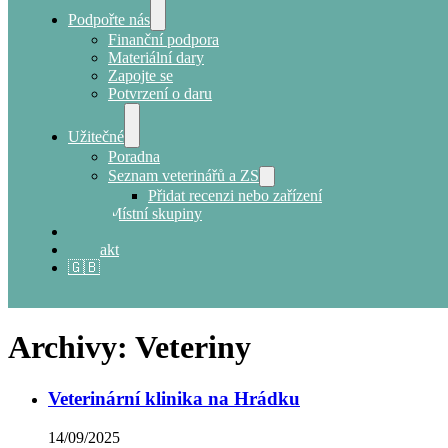
Podpořte nás
Finanční podpora
Materiální dary
Zapojte se
Potvrzení o daru
Užitečné
Poradna
Seznam veterinářů a ZS
Přidat recenzi nebo zařízení
Místní skupiny
E-shop
Kontakt
🇬🇧
Archivy:
Veteriny
Veterinární klinika na Hrádku
14/09/2025