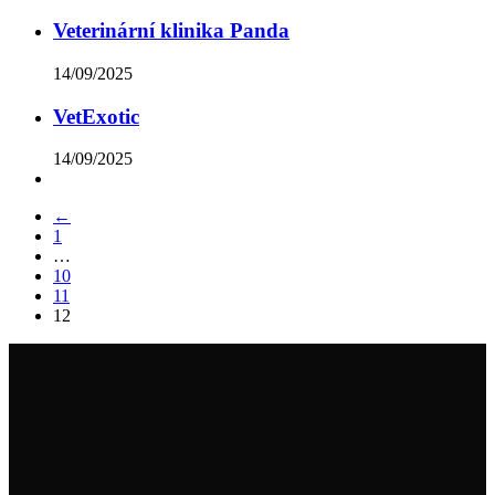
Veterinární klinika Panda
14/09/2025
VetExotic
14/09/2025
←
1
…
10
11
12