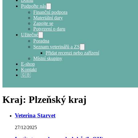
Domů
Podpořte nás
Finanční podpora
Materiální dary
Zapojte se
Potvrzení o daru
Užitečné
Poradna
Seznam veterinářů a ZS
Přidat recenzi nebo zařízení
Místní skupiny
E-shop
Kontakt
🇬🇧
Kraj:
Plzeňský kraj
Veterina Starvet
27/12/2025