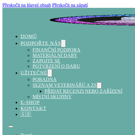
Přeskočit na hlavní obsah
Přeskočit na zápatí
DOMŮ
PODPOŘTE NÁS
FINANČNÍ PODPORA
MATERIÁLNÍ DARY
ZAPOJTE SE
POTVRZENÍ O DARU
UŽITEČNÉ
PORADNA
SEZNAM VETERINÁŘŮ A ZS
PŘIDAT RECENZI NEBO ZAŘÍZENÍ
MÍSTNÍ SKUPINY
E-SHOP
KONTAKT
🇬🇧