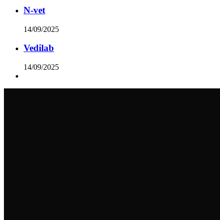
N-vet
14/09/2025
Vedilab
14/09/2025
info@institutnaochranuholubu.cz
+420 705 204 206