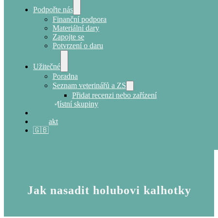
Podpořte nás
Finanční podpora
Materiální dary
Zapojte se
Potvrzení o daru
Užitečné
Poradna
Seznam veterinářů a ZS
Přidat recenzi nebo zařízení
Místní skupiny
E-shop
Kontakt
🇬🇧
Jak nasadit holubovi kalhotky