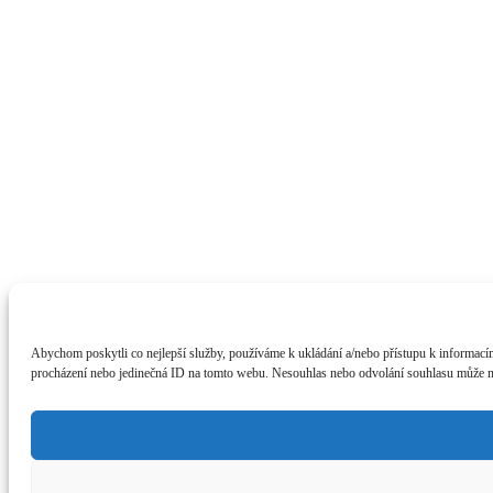
Abychom poskytli co nejlepší služby, používáme k ukládání a/nebo přístupu k informacím
procházení nebo jedinečná ID na tomto webu. Nesouhlas nebo odvolání souhlasu může nepř