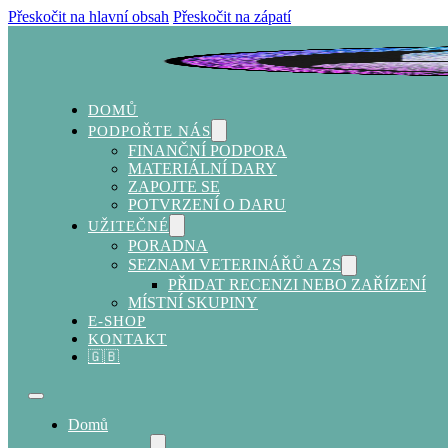
Přeskočit na hlavní obsah
Přeskočit na zápatí
DOMŮ
PODPOŘTE NÁS
FINANČNÍ PODPORA
MATERIÁLNÍ DARY
ZAPOJTE SE
POTVRZENÍ O DARU
UŽITEČNÉ
PORADNA
SEZNAM VETERINÁŘŮ A ZS
PŘIDAT RECENZI NEBO ZAŘÍZENÍ
MÍSTNÍ SKUPINY
E-SHOP
KONTAKT
🇬🇧
Domů