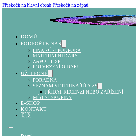
Přeskočit na hlavní obsah
Přeskočit na zápatí
DOMŮ
PODPOŘTE NÁS
FINANČNÍ PODPORA
MATERIÁLNÍ DARY
ZAPOJTE SE
POTVRZENÍ O DARU
UŽITEČNÉ
PORADNA
SEZNAM VETERINÁŘŮ A ZS
PŘIDAT RECENZI NEBO ZAŘÍZENÍ
MÍSTNÍ SKUPINY
E-SHOP
KONTAKT
🇬🇧