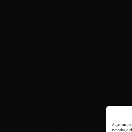
Institut na ochranu holubů, z. s.
Abychom poskyt
technologie j