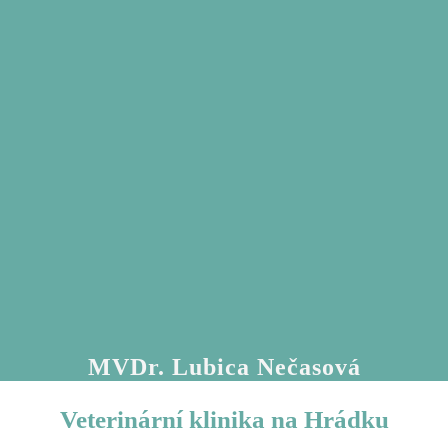
MVDr. Lubica Nečasová
Veterinární klinika na Hrádku