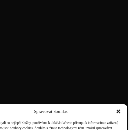
Spravovat Souhlas
li co nejlepší služby, používáme k ukládání a/nebo přístupu k informacím o zařízení,
ako jsou soubory cookies. Souhlas s těmito technologiemi nám umožní zpracovávat