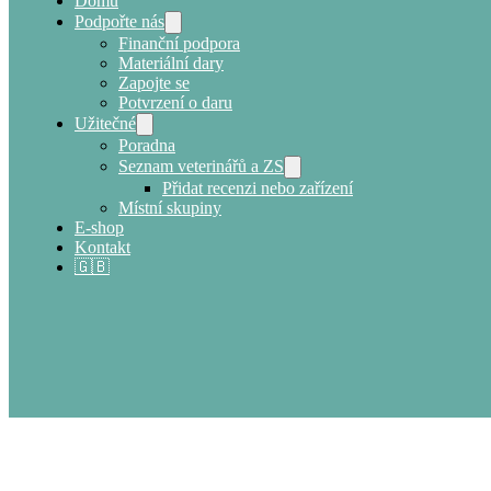
Domů
Podpořte nás
Finanční podpora
Materiální dary
Zapojte se
Potvrzení o daru
Užitečné
Poradna
Seznam veterinářů a ZS
Přidat recenzi nebo zařízení
Místní skupiny
E-shop
Kontakt
🇬🇧