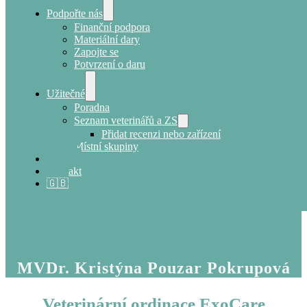
Podpořte nás
Finanční podpora
Materiální dary
Zapojte se
Potvrzení o daru
Užitečné
Poradna
Seznam veterinářů a ZS
Přidat recenzi nebo zařízení
Místní skupiny
E-shop
Kontakt
🇬🇧
MVDr. Kristýna Pouzar Pokrupová
Veterinární ordinace ExoCare