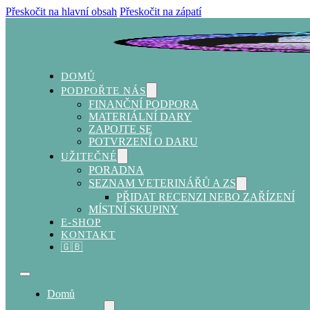
Přeskočit na hlavní obsah
Přeskočit na zápatí
DOMŮ
PODPOŘTE NÁS
FINANČNÍ PODPORA
MATERIÁLNÍ DARY
ZAPOJTE SE
POTVRZENÍ O DARU
UŽITEČNÉ
PORADNA
SEZNAM VETERINÁŘŮ A ZS
PŘIDAT RECENZI NEBO ZAŘÍZENÍ
MÍSTNÍ SKUPINY
E-SHOP
KONTAKT
🇬🇧
Domů